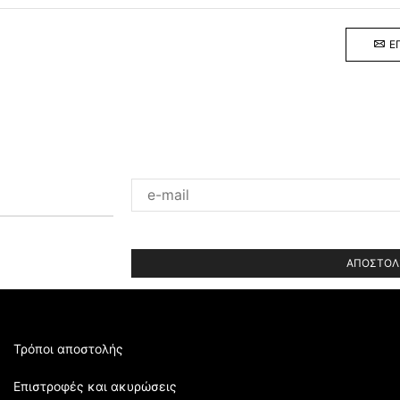
Ε
Please
leave
this
field
empty.
Τρόποι αποστολής
Επιστροφές και ακυρώσεις