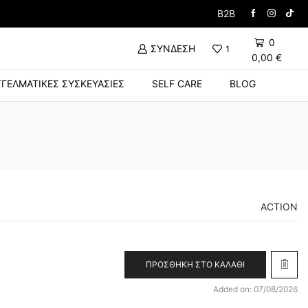
Δώρο Βούρτσα με την α
B2B
0
ΣΎΝΔΕΣΗ
1
0,00
€
ΓΕΛΜΑΤΙΚΈΣ ΣΥΣΚΕΥΑΣΊΕΣ
SELF CARE
BLOG
ACTION
ΠΡΟΣΘΉΚΗ ΣΤΟ ΚΑΛΆΘΙ
Added on: 07/08/2026