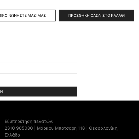
ΠΙΚΟΙΝΩΝΉΣΤΕ ΜΑΖΊ ΜΑΣ
ΠΡΟΣΘΉΚΗ ΌΛΩΝ ΣΤΟ ΚΑΛΆΘΙ
Εξυπηρέτηση πελατών:
2310 905080
| Μάρκου Μπότσαρη 118 | Θεσσαλονίκη,
Ελλάδα