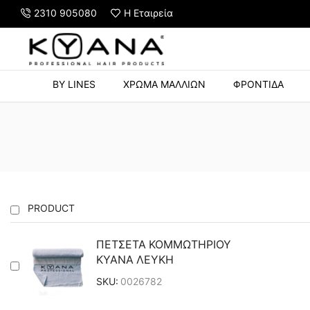
2310 905080
Η Εταιρεία
Y STRONG HOLD 500ml με αγορές άνω των 60€
BY LINES
ΧΡΩΜΑ ΜΑΛΛΙΩΝ
ΦΡΟΝΤΙΔΑ
PRODUCT
ΠΕΤΣΕΤΑ ΚΟΜΜΩΤΗΡΙΟΥ
KYANA ΛΕΥΚΗ
SKU:
0026782