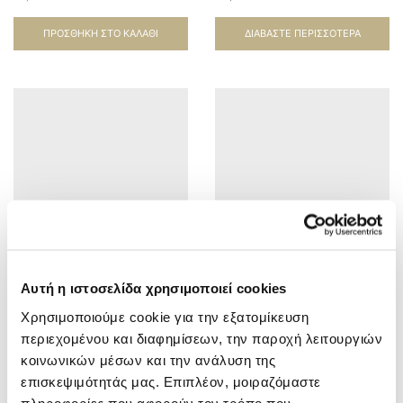
σγουρά
ΠΡΟΣΘΉΚΗ ΣΤΟ ΚΑΛΆΘΙ
ΔΙΑΒΆΣΤΕ ΠΕΡΙΣΣΌΤΕΡΑ
Αυτή η ιστοσελίδα χρησιμοποιεί cookies
MASK CURLS 200ml /
MOUSSE GEL CURLS
Μάσκα για σγουρά ή
Control 250ml /
Χρησιμοποιούμε cookie για την εξατομίκευση
κυματιστά μαλλιά
αφροτζέλ για μπούκλες
16,00
€
16,50
€
περιεχομένου και διαφημίσεων, την παροχή λειτουργιών
κοινωνικών μέσων και την ανάλυση της
ΠΡΟΣΘΉΚΗ ΣΤΟ ΚΑΛΆΘΙ
ΠΡΟΣΘΉΚΗ ΣΤΟ ΚΑΛΆΘΙ
επισκεψιμότητάς μας. Επιπλέον, μοιραζόμαστε
πληροφορίες που αφορούν τον τρόπο που