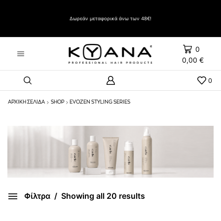
Δώρο Evozen HAIRSPRAY LIFT UP VERY STRONG HOLD 500ml με αγορές άνω των 60€
Δωρεάν μεταφορικά άνω των 48€!
0
0,00
€
0
ΑΡΧΙΚΉ ΣΕΛΊΔΑ
SHOP
EVOZEN STYLING SERIES
Φίλτρα
Showing all 20 results