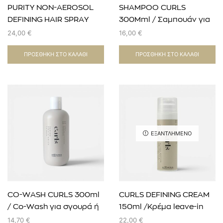
PURITY NON-AEROSOL
SHAMPOO CURLS
DEFINING HAIR SPRAY
300Mml / Σαμπουάν για
400 ML BLOW DRY &
σγουρά ή κυματιστά
24,00
€
16,00
€
STYLING
μαλλιά
ΠΡΟΣΘΉΚΗ ΣΤΟ ΚΑΛΆΘΙ
ΠΡΟΣΘΉΚΗ ΣΤΟ ΚΑΛΆΘΙ
ΕΞΑΝΤΛΗΜΈΝΟ
CO-WASH CURLS 300ml
CURLS DEFINING CREAM
/ Co-Wash για σγουρά ή
150ml /Κρέμα leave-in
κυματιστά μαλλιά
διαμόρφωσης για
14,70
€
22,00
€