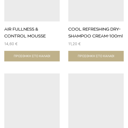
AIR FULLNESS &
COOL REFRESHING DRY-
CONTROL MOUSSE
SHAMPOO CREAM-100ml
EVOZEN 300ΜL / Αφρός
14,60
€
11,20
€
Όγκου & Styling για
ΠΡΟΣΘΉΚΗ ΣΤΟ ΚΑΛΆΘΙ
ΠΡΟΣΘΉΚΗ ΣΤΟ ΚΑΛΆΘΙ
Φυσική Κίνηση