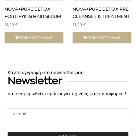
NOVA+PURE DETOX
NOVA+PURE DETOX PRE-
FORTIFYING HAIR SERUM
CLEANSER & TREATMENT
in-cream-50ml
HAIRMASK-250ml
11,20
€
11,20
€
ΠΡΟΣΘΉΚΗ ΣΤΟ ΚΑΛΆΘΙ
ΠΡΟΣΘΉΚΗ ΣΤΟ ΚΑΛΆΘΙ
Κάντε εγγραφή στο newsletter μας
Newsletter
και ενημερωθείτε πρώτοι για τις νέες μας προσφορές !
Please
leave