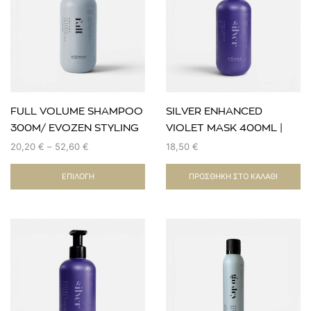
FULL VOLUME SHAMPOO
SILVER ENHANCED
300Μ/ EVOZEN STYLING
VIOLET MASK 400ΜL |
& BLOW DRY
EVOZEN
20,20
€
–
52,60
€
18,50
€
ΕΠΙΛΟΓΉ
ΠΡΟΣΘΉΚΗ ΣΤΟ ΚΑΛΆΘΙ