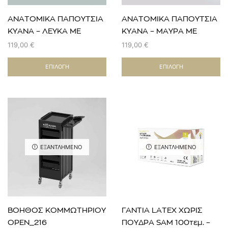
ΑΝΑΤΟΜΙΚΑ ΠΑΠΟΥΤΣΙΑ
ΑΝΑΤΟΜΙΚΑ ΠΑΠΟΥΤΣΙΑ
KYANA – ΛΕΥΚΑ ΜΕ
KYANA – ΜΑΥΡΑ ΜΕ
ΜΑΥΡΗ ΛΕΠΤΟΜΕΡΕΙΑ
ΛΕΥΚΗ ΛΕΠΤΟΜΕΡΕΙΑ
119,00
€
119,00
€
ΕΠΙΛΟΓΉ
ΕΠΙΛΟΓΉ
ΕΞΑΝΤΛΗΜΈΝΟ
ΕΞΑΝΤΛΗΜΈΝΟ
ΒΟΗΘΟΣ ΚΟΜΜΩΤΗΡΙΟΥ
ΓΑΝΤΙΑ LATEX ΧΩΡΙΣ
OPEN_216
ΠΟΥΔΡΑ SAM 100τεμ. –