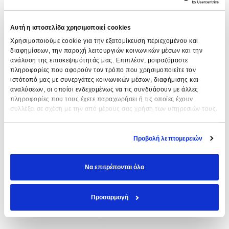
Αυτή η ιστοσελίδα χρησιμοποιεί cookies
Χρησιμοποιούμε cookie για την εξατομίκευση περιεχομένου και
διαφημίσεων, την παροχή λειτουργιών κοινωνικών μέσων και την
ανάλυση της επισκεψιμότητάς μας. Επιπλέον, μοιραζόμαστε
πληροφορίες που αφορούν τον τρόπο που χρησιμοποιείτε τον
ιστότοπό μας με συνεργάτες κοινωνικών μέσων, διαφήμισης και
αναλύσεων, οι οποίοι ενδεχομένως να τις συνδυάσουν με άλλες
πληροφορίες που τους έχετε παραχωρήσει ή τις οποίες έχουν
συλλέξει σε σχέση με την από μέρους σας χρήση των υπηρεσιών τους.
ΓΑΝΤΙΑ ΒΙΝΙΤΡΥΛΙΟΥ
ΠΕΤΣΕΤΑ ΚΟΜΜΩΤΗΡΙΟΥ
Προβολή λεπτομερειών
“EUROLAMP” 100τεμ. –
KYANA ΛΕΥΚΗ
Medium
13,90
€
8,20
€
Να επιτρέπονται όλα
ΠΡΟΣΘΉΚΗ ΣΤΟ ΚΑΛΆΘΙ
ΠΡΟΣΘΉΚΗ ΣΤΟ ΚΑΛΆΘΙ
Προσαρμογή