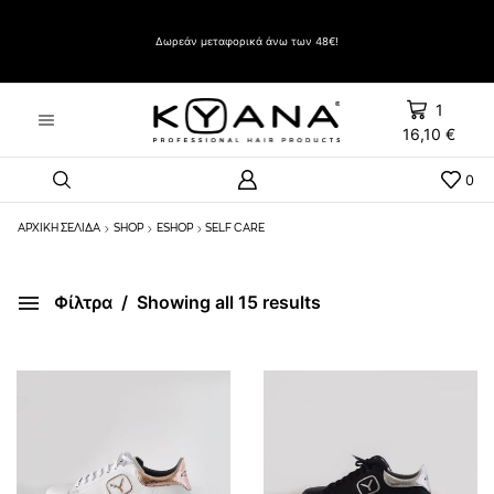
Δώρο Evozen HAIRSPRAY LIFT UP VERY STRONG HOLD 500ml με αγορές άνω των 60€
Δωρεάν μεταφορικά άνω των 48€!
1
16,10
€
0
ΑΡΧΙΚΉ ΣΕΛΊΔΑ
SHOP
ESHOP
SELF CARE
Φίλτρα
Showing all 15 results