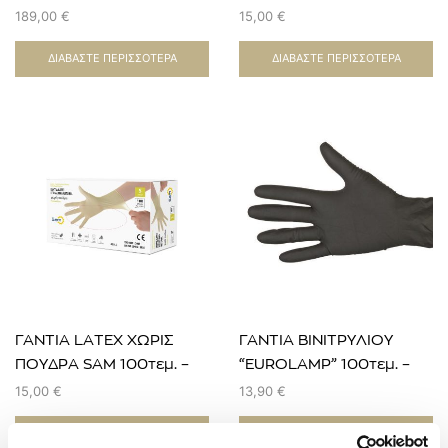
Large
189,00
€
15,00
€
ΔΙΑΒΆΣΤΕ ΠΕΡΙΣΣΌΤΕΡΑ
ΔΙΑΒΆΣΤΕ ΠΕΡΙΣΣΌΤΕΡΑ
ΓΑΝΤΙΑ LATEX ΧΩΡΙΣ
ΓΑΝΤΙΑ ΒΙΝΙΤΡΥΛΙΟΥ
ΠΟΥΔΡΑ SAM 100τεμ. –
“EUROLAMP” 100τεμ. –
Medium
Large
15,00
€
13,90
€
ΠΡΟΣΘΉΚΗ ΣΤΟ ΚΑΛΆΘΙ
ΠΡΟΣΘΉΚΗ ΣΤΟ ΚΑΛΆΘΙ