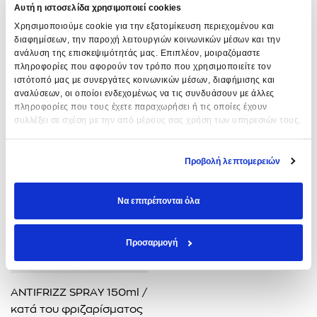
Αυτή η ιστοσελίδα χρησιμοποιεί cookies
Χρησιμοποιούμε cookie για την εξατομίκευση περιεχομένου και
HAIRSPRAY LIFT UP VERY
GLOSS LIGHTWEIGHT
διαφημίσεων, την παροχή λειτουργιών κοινωνικών μέσων και την
STRONG HOLD 500ml
SHINE SPRAY
ανάλυση της επισκεψιμότητάς μας. Επιπλέον, μοιραζόμαστε
BLOW DRY & STYLING
17,00
€
18,30
€
πληροφορίες που αφορούν τον τρόπο που χρησιμοποιείτε τον
EVOZEN
ιστότοπό μας με συνεργάτες κοινωνικών μέσων, διαφήμισης και
ΠΡΟΣΘΉΚΗ ΣΤΟ ΚΑΛΆΘΙ
ΠΡΟΣΘΉΚΗ ΣΤΟ ΚΑΛΆΘΙ
αναλύσεων, οι οποίοι ενδεχομένως να τις συνδυάσουν με άλλες
πληροφορίες που τους έχετε παραχωρήσει ή τις οποίες έχουν
συλλέξει σε σχέση με την από μέρους σας χρήση των υπηρεσιών τους.
Προβολή λεπτομερειών
Να επιτρέπονται όλα
Προσαρμογή
ANTIFRIZZ SPRAY 150ml /
κατά του φριζαρίσματος