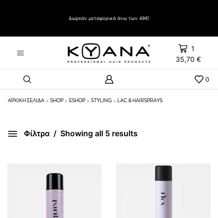
Δώρο Evozen HAIRSPRAY LIFT UP VERY STRONG HOLD 500ml με αγορές άνω των 60€
Δωρεάν μεταφορικά άνω των 48€!
1
35,70
€
0
ΑΡΧΙΚΉ ΣΕΛΊΔΑ
SHOP
ESHOP
STYLING
LAC & HAIRSPRAYS
Φίλτρα
Showing all 5 results