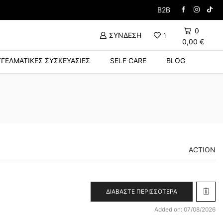
Δώρο Βούρτσα με την α
B2B
0
ΣΎΝΔΕΣΗ
1
0,00
€
ΓΕΛΜΑΤΙΚΈΣ ΣΥΣΚΕΥΑΣΊΕΣ
SELF CARE
BLOG
ACTION
ΔΙΑΒΆΣΤΕ ΠΕΡΙΣΣΌΤΕΡΑ
Added on: 07/08/2026