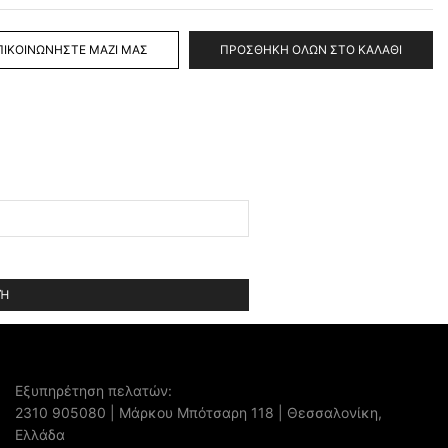
ΠΙΚΟΙΝΩΝΉΣΤΕ ΜΑΖΊ ΜΑΣ
ΠΡΟΣΘΉΚΗ ΌΛΩΝ ΣΤΟ ΚΑΛΆΘΙ
Εξυπηρέτηση πελατών:
2310 905080
| Μάρκου Μπότσαρη 118 | Θεσσαλονίκη,
Ελλάδα