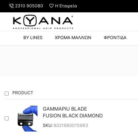
2310 905080
Η Εταιρεία
Y STRONG HOLD 500ml με αγορές άνω των 60€
BY LINES
ΧΡΩΜΑ ΜΑΛΛΙΩΝ
ΦΡΟΝΤΙΔΑ
PRODUCT
GAMMAPIU BLADE
FUSION BLACK DIAMOND
SKU:
8021660015663