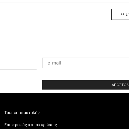
Ε
Please
leave
this
field
empty.
Τρόποι αποστολής
Επιστροφές και ακυρώσεις