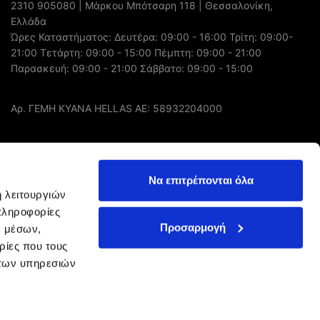
2310 905080
| Μάρκου Μπότσαρη 118 | Θεσσαλονίκη,
Ελλάδα
Ώρες Καταστήματος: Δευτέρα: 09:00 - 16:00 Τρίτη: 09:00-
21:00 Τετάρτη: 09:00 - 15:00 Πέμπτη: 09:00 - 21:00
Παρασκευή: 09:00 - 21:00 Σάββατο: 09:00 - 15:00
Αρ. ΓΕΜΗ ΚΥΑΝΑ HELLAS AE: 58932204000
FOLLOW US
Να επιτρέπονται όλα
ή λειτουργιών
πληροφορίες
Προσαρμογή
ν μέσων,
ρίες που τους
 των υπηρεσιών