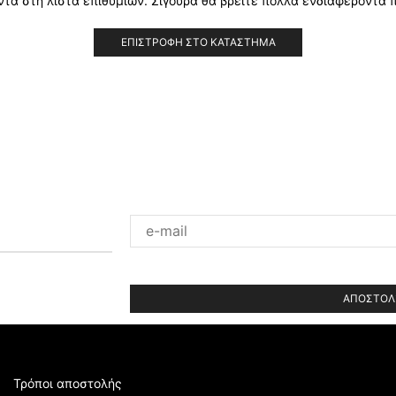
τα στη λίστα επιθυμιών. Σίγουρα θα βρείτε πολλά ενδιαφέροντα 
ΕΠΙΣΤΡΟΦΉ ΣΤΟ ΚΑΤΆΣΤΗΜΑ
Please
leave
this
field
empty.
Τρόποι αποστολής