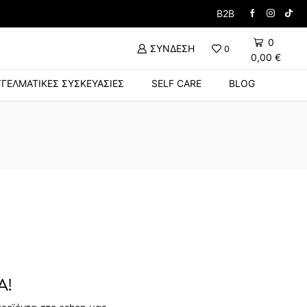
Δώρο Βούρτσα με την α
B2B
0
ΣΎΝΔΕΣΗ
0
0,00
€
ΓΕΛΜΑΤΙΚΈΣ ΣΥΣΚΕΥΑΣΊΕΣ
SELF CARE
BLOG
Α!