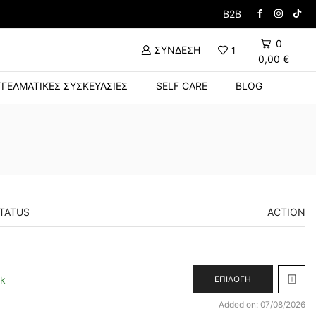
Δώρο Βούρτσα με την α
B2B
0
ΣΎΝΔΕΣΗ
1
0,00
€
ΓΕΛΜΑΤΙΚΈΣ ΣΥΣΚΕΥΑΣΊΕΣ
SELF CARE
BLOG
TATUS
ACTION
ck
ΕΠΙΛΟΓΉ
Added on: 07/08/2026