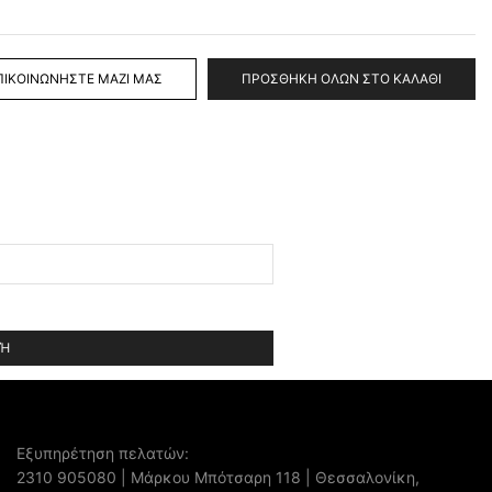
ΠΙΚΟΙΝΩΝΉΣΤΕ ΜΑΖΊ ΜΑΣ
ΠΡΟΣΘΉΚΗ ΌΛΩΝ ΣΤΟ ΚΑΛΆΘΙ
Εξυπηρέτηση πελατών:
2310 905080
| Μάρκου Μπότσαρη 118 | Θεσσαλονίκη,