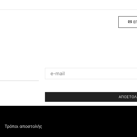
Ε
Please
leave
this
field
empty.
Τρόποι αποστολής