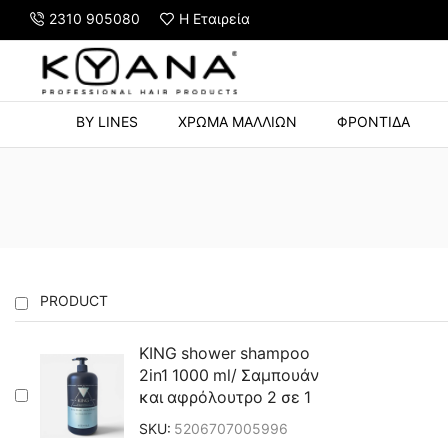
2310 905080
Η Εταιρεία
Y STRONG HOLD 500ml με αγορές άνω των 60€
BY LINES
ΧΡΩΜΑ ΜΑΛΛΙΩΝ
ΦΡΟΝΤΙΔΑ
PRODUCT
KING shower shampoo
2in1 1000 ml/ Σαμπουάν
και αφρόλουτρο 2 σε 1
SKU:
5206707005996