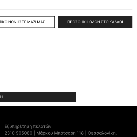
ΠΙΚΟΙΝΩΝΉΣΤΕ ΜΑΖΊ ΜΑΣ
ΠΡΟΣΘΉΚΗ ΌΛΩΝ ΣΤΟ ΚΑΛΆΘΙ
Εξυπηρέτηση πελατών:
2310 905080
| Μάρκου Μπότσαρη 118 | Θεσσαλονίκη,