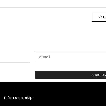
Ε
Please
leave
this
field
empty.
Τρόποι αποστολής