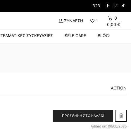
Δώρο Βούρτσα με την α
B2B
0
ΣΎΝΔΕΣΗ
1
0,00
€
ΓΕΛΜΑΤΙΚΈΣ ΣΥΣΚΕΥΑΣΊΕΣ
SELF CARE
BLOG
ACTION
ΠΡΟΣΘΉΚΗ ΣΤΟ ΚΑΛΆΘΙ
Added on: 06/08/2026