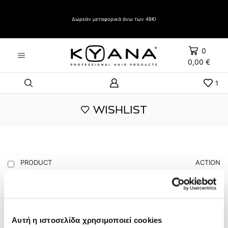
Δώρο Evozen HAIRSPRAY LIFT UP VERY STRONG HOLD 500ml με αγορές άνω των 60€
Δωρεάν μεταφορικά άνω των 48€!
0
0,00
€
1
WISHLIST
PRODUCT
ACTION
MOUSSE power 300ml / αφρός
δυνατός
10,20
€
Αυτή η ιστοσελίδα χρησιμοποιεί cookies