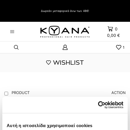
Δώρο Evozen HAIRSPRAY LIFT UP VERY STRONG HOLD 500ml με αγορές άνω των 60€
Δωρεάν μεταφορικά άνω των 48€!
0
0,00
€
1
WISHLIST
PRODUCT
ACTION
SHAMPOO ARGAN 1lt /
αναδόμησης
36,00
€
Αυτή η ιστοσελίδα χρησιμοποιεί cookies