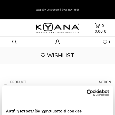
Δώρο Evozen HAIRSPRAY LIFT UP VERY STRONG HOLD 500ml με αγορές άνω των 60€
Δωρεάν μεταφορικά άνω των 48€!
0
0,00
€
1
WISHLIST
PRODUCT
ACTION
SHAMPOO CHOCO CARAMEL 1lt /
για βαμμένα μαλλιά
11,00
€
Αυτή η ιστοσελίδα χρησιμοποιεί cookies