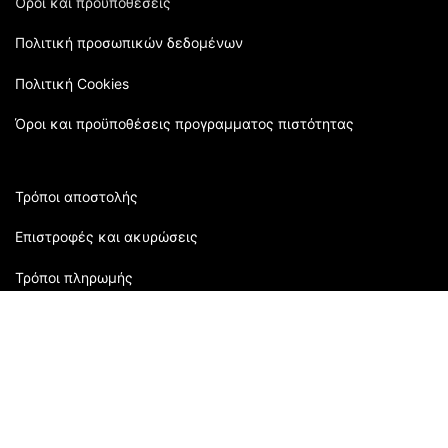
Όροι και προϋποθέσεις
Πολιτική προσωπικών δεδομένων
Πολιτική Cookies
Όροι και προϋποθέσεις προγραμματος πιστότητας
Τρόποι αποστολής
Επιστροφές και ακυρώσεις
Τρόποι πληρωμής
Εξυπηρέτηση πελατών:
2310 905080
| Μάρκου Μπότσαρη 118 | Θεσσαλονίκη,
Ελλάδα
Ώρες Καταστήματος: Δευτέρα: 09:00 - 16:00 Τρίτη: 09:00-
21:00 Τετάρτη: 09:00 - 15:00 Πέμπτη: 09:00 - 21:00