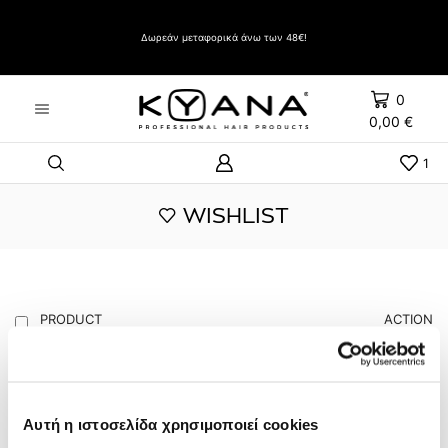
Δώρο Evozen HAIRSPRAY LIFT UP VERY STRONG HOLD 500ml με αγορές άνω των 60€
Δωρεάν μεταφορικά άνω των 48€!
0
0,00
€
1
WISHLIST
PRODUCT
ACTION
FIX 1lt
7,30
€
Αυτή η ιστοσελίδα χρησιμοποιεί cookies