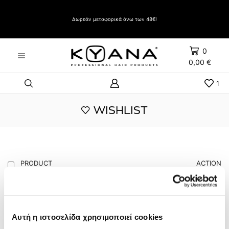
Δώρο Evozen HAIRSPRAY LIFT UP VERY STRONG HOLD 500ml με αγορές άνω των 60€
Δωρεάν μεταφορικά άνω των 48€!
0
0,00
€
1
WISHLIST
PRODUCT
ACTION
GAMMAPIU ONE+
88,16
€
Αυτή η ιστοσελίδα χρησιμοποιεί cookies