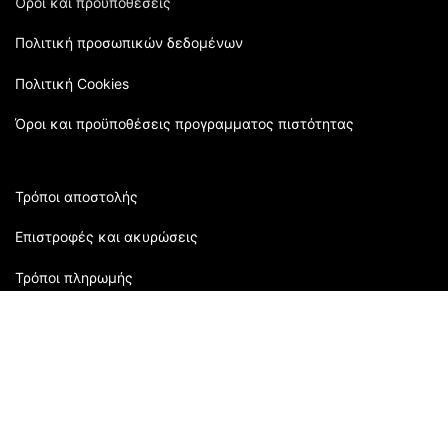
Όροι και προϋποθέσεις
Πολιτική προσωπικών δεδομένων
Πολιτική Cookies
Όροι και προϋποθέσεις προγραμματος πιστότητας
Τρόποι αποστολής
Επιστροφές και ακυρώσεις
Τρόποι πληρωμής
Εξυπηρέτηση πελατών:
2310 905080
| Μάρκου Μπότσαρη 118 | Θεσσαλονίκη,
Ελλάδα
Ώρες Καταστήματος: Δευτέρα: 09:00 - 16:00 Τρίτη: 09:00-
21:00 Τετάρτη: 09:00 - 15:00 Πέμπτη: 09:00 - 21:00