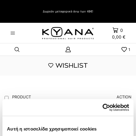
Δώρο Evozen HAIRSPRAY LIFT UP VERY STRONG HOLD 500ml με αγορές άνω των 60€
Δωρεάν μεταφορικά άνω των 48€!
0
0,00
€
1
WISHLIST
PRODUCT
ACTION
130 ΒΕΡΝΙΚΙ ΝΥΧΙΩΝ
ΚΑΝΕ ΑΓΟΡΕΣ
4,00
€
Αυτή η ιστοσελίδα χρησιμοποιεί cookies