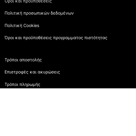
Όροι και προϋποθέσεις
Πολιτική προσωπικών δεδομένων
Πολιτική Cookies
Όροι και προϋποθέσεις προγραμματος πιστότητας
Τρόποι αποστολής
Επιστροφές και ακυρώσεις
Τρόποι πληρωμής
Εξυπηρέτηση πελατών:
2310 905080
| Μάρκου Μπότσαρη 118 | Θεσσαλονίκη,
Ελλάδα
Ώρες Καταστήματος: Δευτέρα: 09:00 - 16:00 Τρίτη: 09:00-
21:00 Τετάρτη: 09:00 - 15:00 Πέμπτη: 09:00 - 21:00