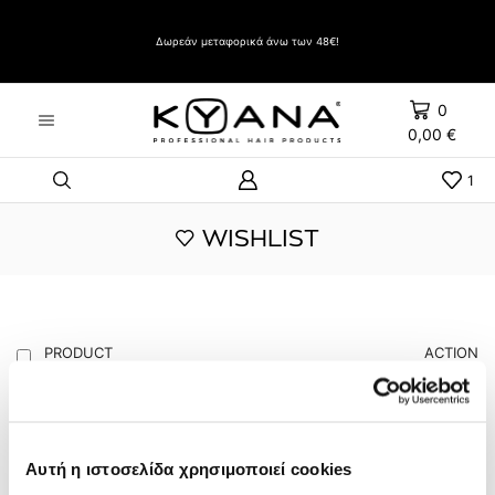
Δώρο Evozen HAIRSPRAY LIFT UP VERY STRONG HOLD 500ml με αγορές άνω των 60€
Δωρεάν μεταφορικά άνω των 48€!
0
0,00
€
1
WISHLIST
PRODUCT
ACTION
166 ΒΕΡΝΙΚΙ ΝΥΧΙΩΝ
ΚΑΝΕ ΑΓΟΡΕΣ
4,00
€
Αυτή η ιστοσελίδα χρησιμοποιεί cookies