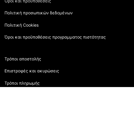
Όροι και προϋποθέσεις
Πολιτική προσωπικών δεδομένων
Πολιτική Cookies
Όροι και προϋποθέσεις προγραμματος πιστότητας
Τρόποι αποστολής
Επιστροφές και ακυρώσεις
Τρόποι πληρωμής
Εξυπηρέτηση πελατών:
2310 905080
| Μάρκου Μπότσαρη 118 | Θεσσαλονίκη,
Ελλάδα
Ώρες Καταστήματος: Δευτέρα: 09:00 - 16:00 Τρίτη: 09:00-
21:00 Τετάρτη: 09:00 - 15:00 Πέμπτη: 09:00 - 21:00