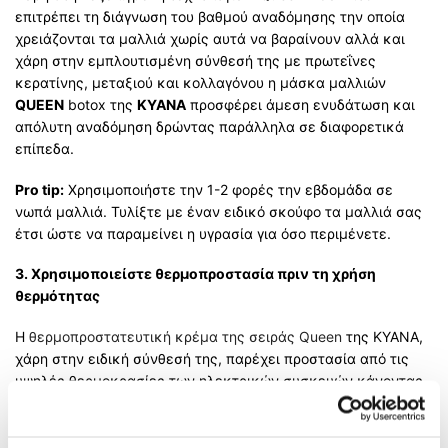
επιτρέπει τη διάγνωση του βαθμού αναδόμησης την οποία
χρειάζονται τα μαλλιά χωρίς αυτά να βαραίνουν αλλά και
χάρη στην εμπλουτισμένη σύνθεσή της με πρωτεΐνες
κερατίνης, μεταξιού και κολλαγόνου η μάσκα μαλλιών
QUEEN
botox της
ΚΥΑΝΑ
προσφέρει άμεση ενυδάτωση και
απόλυτη αναδόμηση δρώντας παράλληλα σε διαφορετικά
επίπεδα.
Pro tip:
Χρησιμοποιήστε την 1-2 φορές την εβδομάδα σε
νωπά μαλλιά. Τυλίξτε με έναν ειδικό σκούφο τα μαλλιά σας
έτσι ώστε να παραμείνει η υγρασία για όσο περιμένετε.
3. Χρησιμοποιείστε θερμοπροστασία πριν τη χρήση
θερμότητας
Η
θερμοπροστατευτική κρέμα της σειράς Queen
της ΚΥΑΝΑ,
χάρη στην ειδική σύνθεσή της, παρέχει προστασία από τις
υψηλές θερμοκρασίες των ηλεκτρικών συσκευών κάνοντας
το χτένισμα και το ίσιωμα μία ασφαλέστερη, ευκολότερη και
πιο άμεση διαδικασία.