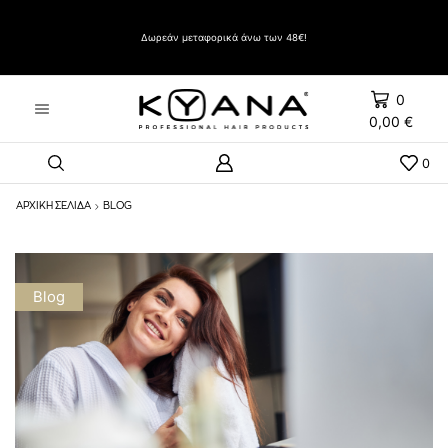
Δώρο Evozen HAIRSPRAY LIFT UP VERY STRONG HOLD 500ml με αγορές άνω των 60€
Δωρεάν μεταφορικά άνω των 48€!
0
0,00
€
0
ΑΡΧΙΚΉ ΣΕΛΊΔΑ
BLOG
Blog