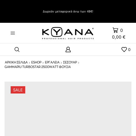
Δώρο Evozen HAIRSPRAY LIFT UP VERY STRONG HOLD 500ml με αγορές άνω των 60€
Δωρεάν μεταφορικά άνω των 48€!
0
0,00
€
0
ΑΡΧΙΚΉ ΣΕΛΊΔΑ
ESHOP
ΕΡΓΑΛΕΊΑ
ΣΕΣΟΥΆΡ
GAMMAPIU TURBOSTAR 2500WATT ΦΟΥΞΙΑ
SALE