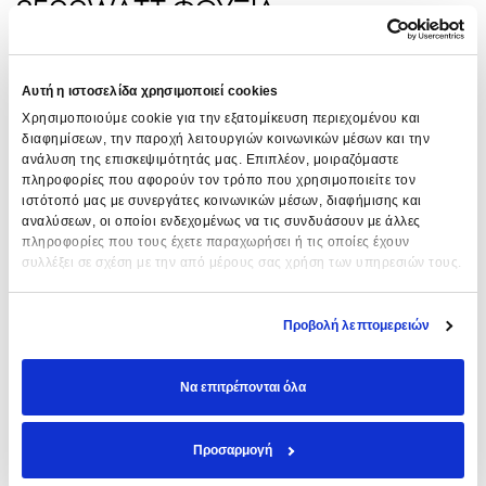
2500WATT ΦΟΥΞΙΑ
93,81
€
84,43
€
Επαγγελματικό σεσουάρ, με απόδοση 2500 Watt & ΔΩΡΟ
Αυτή η ιστοσελίδα χρησιμοποιεί cookies
μία ειδική φυσούνα για σγουρά μαλλιά!
Χρησιμοποιούμε cookie για την εξατομίκευση περιεχομένου και
διαφημίσεων, την παροχή λειτουργιών κοινωνικών μέσων και την
Δώρο Evozen AIR FULLNESS & CONTROL MOUSSE EVOZEN
ανάλυση της επισκεψιμότητάς μας. Επιπλέον, μοιραζόμαστε
300ΜL
με αγορές άνω των 60€
πληροφορίες που αφορούν τον τρόπο που χρησιμοποιείτε τον
ιστότοπό μας με συνεργάτες κοινωνικών μέσων, διαφήμισης και
αναλύσεων, οι οποίοι ενδεχομένως να τις συνδυάσουν με άλλες
ΠΡΟΣΘΉΚΗ ΣΤΟ ΚΑΛΆΘΙ
πληροφορίες που τους έχετε παραχωρήσει ή τις οποίες έχουν
συλλέξει σε σχέση με την από μέρους σας χρήση των υπηρεσιών τους.
Πρόσθεσε στα αγαπημένα
SKU:
8021660012839
Προβολή λεπτομερειών
Σειρά:
Gamma Piu
Να επιτρέπονται όλα
ΠΕΡΙΓΡΑΦΉ
Προσαρμογή