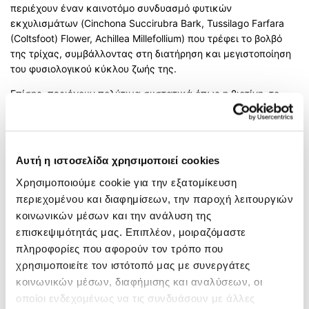
περιέχουν έναν καινοτόμο συνδυασμό φυτικών
εκχυλισμάτων (Cinchona Succirubra Bark, Tussilago Farfara
(Coltsfoot) Flower, Achillea Millefollium) που τρέφει το βολβό
της τρίχας, συμβάλλοντας στη διατήρηση και μεγιστοποίηση
του φυσιολογικού κύκλου ζωής της.
Επίσης, περιέχουν πολύτιμα συστατικά όπως η βιοτίνη, το
νικοτιναμίδιο, η προβιταμίνη Β5 και ιχνοστοιχεία μετάλλων,
που παίζουν σημαντικό ρόλο στην υγιή ανάπτυξη της τρίχας.
Τρόπος Χρήσης
: Εφαρμόστε το προϊόν σε ελαφρώς βρεγμένα
Αυτή η ιστοσελίδα χρησιμοποιεί cookies
μαλλιά. Κάντε απαλό μασάζ στις ρίζες χωρίς να ξεβγάλετε.
Χρησιμοποιήστε 2-3 φορές την εβδομάδα.
Χρησιμοποιούμε cookie για την εξατομίκευση
περιεχομένου και διαφημίσεων, την παροχή λειτουργιών
* Το προϊόν δεν αναφέρεται στην παθολογική τριχόπτωση για
κοινωνικών μέσων και την ανάλυση της
την οποία είναι απαραίτητα η συμβουλή ιατρού-
επισκεψιμότητάς μας. Επιπλέον, μοιραζόμαστε
δερματολόγου.
πληροφορίες που αφορούν τον τρόπο που
χρησιμοποιείτε τον ιστότοπό μας με συνεργάτες
ΕΠΙΠΛΈΟΝ ΠΛΗΡΟΦΟΡΊΕΣ
κοινωνικών μέσων, διαφήμισης και αναλύσεων, οι
οποίοι ενδεχομένως να τις συνδυάσουν με άλλες