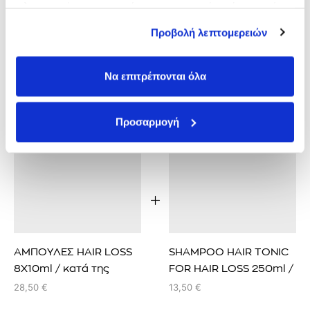
πληροφορίες που τους έχετε παραχωρήσει ή τις οποίες
έχουν συλλέξει σε σχέση με την από μέρους σας χρήση
Προβολή λεπτομερειών
των υπηρεσιών τους.
Συνήθως αγοράζονται μαζί
Να επιτρέπονται όλα
Προσαρμογή
ΑΜΠΟΥΛΕΣ HAIR LOSS
SHAMPOO HAIR TONIC
8X10ml / κατά της
FOR HAIR LOSS 250ml /
τριχόπτωσης
κατά της τριχόπτωσης
28,50
€
13,50
€