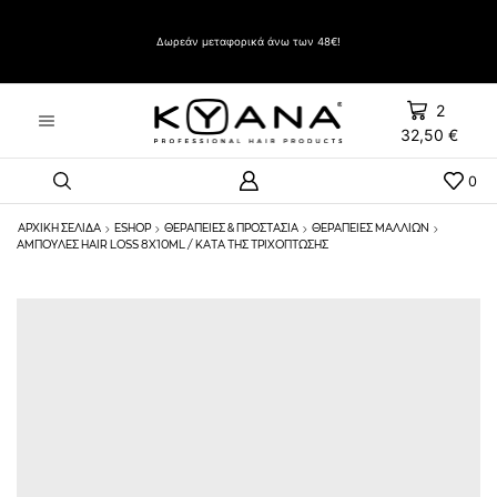
Δώρο Evozen HAIRSPRAY LIFT UP VERY STRONG HOLD 500ml με αγορές άνω των 60€
Δωρεάν μεταφορικά άνω των 48€!
2
32,50
€
0
ΑΡΧΙΚΉ ΣΕΛΊΔΑ
ESHOP
ΘΕΡΑΠΕΙΕΣ & ΠΡΟΣΤΑΣΙΑ
ΘΕΡΑΠΕΊΕΣ ΜΑΛΛΙΏΝ
ΑΜΠΟΥΛΕΣ HAIR LOSS 8X10ML / ΚΑΤΆ ΤΗΣ ΤΡΙΧΌΠΤΩΣΗΣ