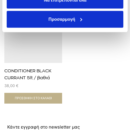
Να επιτρέπονται όλα
Προσαρμογή
CONDITIONER BLACK
CURRANT 5lt / βαθιά
ενυδάτωση
38,00
€
ΠΡΟΣΘΉΚΗ ΣΤΟ ΚΑΛΆΘΙ
Κάντε εγγραφή στο newsletter μας