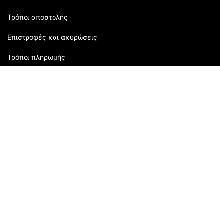
Τρόποι αποστολής
Επιστροφές και ακυρώσεις
Τρόποι πληρωμής
Εξυπηρέτηση πελατών:
2310 905080
| Μάρκου Μπότσαρη 118 | Θεσσαλονίκη,
Ελλάδα
Ώρες Καταστήματος: Δευτέρα: 09:00 - 16:00 Τρίτη: 09:00-
21:00 Τετάρτη: 09:00 - 15:00 Πέμπτη: 09:00 - 21:00
Παρασκευή: 09:00 - 21:00 Σάββατο: 09:00 - 15:00
Αρ. ΓΕΜΗ ΚΥΑΝΑ HELLAS AE: 58932204000
FOLLOW US