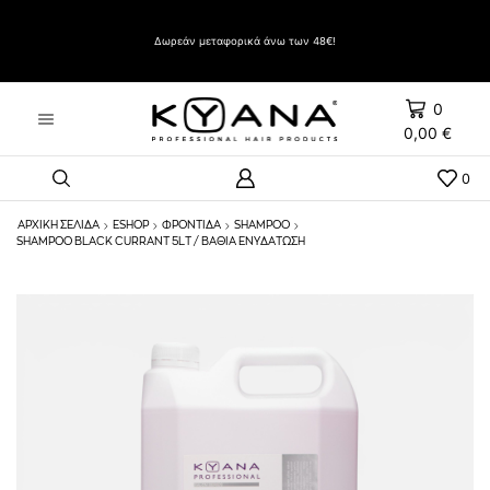
Δώρο Evozen HAIRSPRAY LIFT UP VERY STRONG HOLD 500ml με αγορές άνω των 60€
Δωρεάν μεταφορικά άνω των 48€!
0
0,00
€
0
ΑΡΧΙΚΉ ΣΕΛΊΔΑ
ESHOP
ΦΡΟΝΤΙΔΑ
SHAMPOO
SHAMPOO BLACK CURRANT 5LT / ΒΑΘΙΆ ΕΝΥΔΆΤΩΣΗ