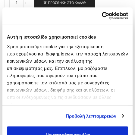
ΠΡΟΣΘΉΚΗ ΣΤΟ ΚΑΛΆΘΙ
Πρόσθεσε στα αγαπημένα
SKU:
5206707002810
Αυτή η ιστοσελίδα χρησιμοποιεί cookies
Σειρά:
Salon Professional Series
Χρησιμοποιούμε cookie για την εξατομίκευση
περιεχομένου και διαφημίσεων, την παροχή λειτουργιών
κοινωνικών μέσων και την ανάλυση της
ΠΕΡΙΓΡΑΦΉ
επισκεψιμότητάς μας. Επιπλέον, μοιραζόμαστε
πληροφορίες που αφορούν τον τρόπο που
Το Shampoo Black Currant, εισχωρεί στη ρίζα τις τρίχας,
χρησιμοποιείτε τον ιστότοπό μας με συνεργάτες
προσφέροντας βαθιά ενυδάτωση και απαλότητα. Βοηθά τα
κοινωνικών μέσων, διαφήμισης και αναλύσεων, οι
μαλλιά, να διατηρήσουν την καλή τους κατάσταση,
οποίοι ενδεχομένως να τις συνδυάσουν με άλλες
χαρίζοντας τους μεταξένια υφή.
πληροφορίες που τους έχετε παραχωρήσει ή τις οποίες
έχουν συλλέξει σε σχέση με την από μέρους σας χρήση
Προβολή λεπτομερειών
των υπηρεσιών τους.
Μπορεί επίσης να σας ενδιαφέρει...