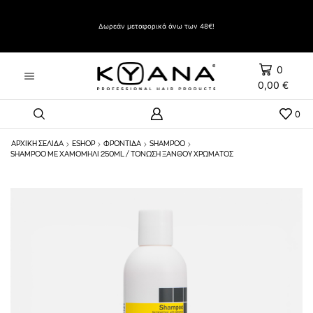
Δώρο Evozen HAIRSPRAY LIFT UP VERY STRONG HOLD 500ml με αγορές άνω των 60€
Δωρεάν μεταφορικά άνω των 48€!
0
0,00
€
0
ΑΡΧΙΚΉ ΣΕΛΊΔΑ
ESHOP
ΦΡΟΝΤΙΔΑ
SHAMPOO
SHAMPOO ΜΕ ΧΑΜΟΜΗΛΙ 250ML / ΤΌΝΩΣΗ ΞΑΝΘΟΎ ΧΡΏΜΑΤΟΣ