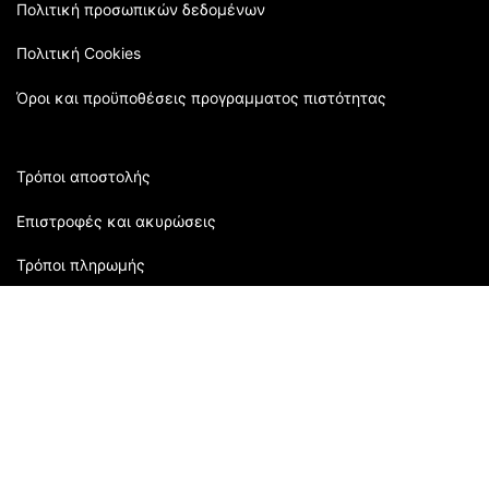
Πολιτική προσωπικών δεδομένων
Πολιτική Cookies
Όροι και προϋποθέσεις προγραμματος πιστότητας
Τρόποι αποστολής
Επιστροφές και ακυρώσεις
Τρόποι πληρωμής
Εξυπηρέτηση πελατών:
2310 905080
| Μάρκου Μπότσαρη 118 | Θεσσαλονίκη,
Ελλάδα
Ώρες Καταστήματος: Δευτέρα: 09:00 - 16:00 Τρίτη: 09:00-
21:00 Τετάρτη: 09:00 - 15:00 Πέμπτη: 09:00 - 21:00
Παρασκευή: 09:00 - 21:00 Σάββατο: 09:00 - 15:00