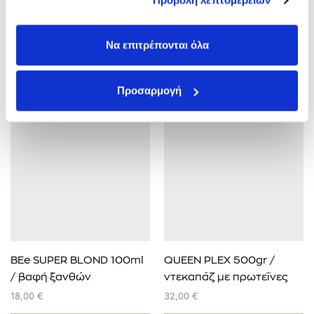
Προβολή λεπτομερειών
των υπηρεσιών τους.
ΕΠΙΠΛΈΟΝ ΠΛΗΡΟΦΟΡΊΕΣ
Να επιτρέπονται όλα
Μπορεί επίσης να σας ενδιαφέρει...
Προσαρμογή
BEe SUPER BLOND 100ml
QUEEN PLEX 500gr /
/ βαφή ξανθών
ντεκαπάζ με πρωτεΐνες
αποχρώσεων
κασμίρ
18,00
€
32,00
€