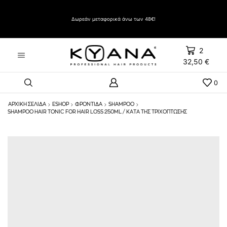
Δώρο Evozen HAIRSPRAY LIFT UP VERY STRONG HOLD 500ml με αγορές άνω των 60€
Δωρεάν μεταφορικά άνω των 48€!
2
32,50
€
0
ΑΡΧΙΚΉ ΣΕΛΊΔΑ
ESHOP
ΦΡΟΝΤΙΔΑ
SHAMPOO
SHAMPOO HAIR TONIC FOR HAIR LOSS 250ML / ΚΑΤΆ ΤΗΣ ΤΡΙΧΌΠΤΩΣΗΣ