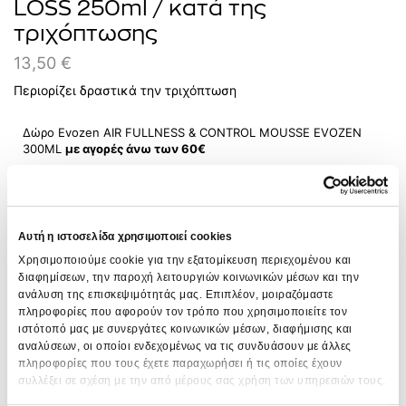
LOSS 250ml / κατά της
τριχόπτωσης
13,50
€
Περιορίζει δραστικά την τριχόπτωση
Δώρο Evozen AIR FULLNESS & CONTROL MOUSSE EVOZEN
300ΜL
με αγορές άνω των 60€
ΠΡΟΣΘΉΚΗ ΣΤΟ ΚΑΛΆΘΙ
Αυτή η ιστοσελίδα χρησιμοποιεί cookies
Πρόσθεσε στα αγαπημένα
Χρησιμοποιούμε cookie για την εξατομίκευση περιεχομένου και
SKU:
0017136
διαφημίσεων, την παροχή λειτουργιών κοινωνικών μέσων και την
ανάλυση της επισκεψιμότητάς μας. Επιπλέον, μοιραζόμαστε
Σειρά:
Lifebox Series
πληροφορίες που αφορούν τον τρόπο που χρησιμοποιείτε τον
ιστότοπό μας με συνεργάτες κοινωνικών μέσων, διαφήμισης και
αναλύσεων, οι οποίοι ενδεχομένως να τις συνδυάσουν με άλλες
πληροφορίες που τους έχετε παραχωρήσει ή τις οποίες έχουν
ΠΕΡΙΓΡΑΦΉ
συλλέξει σε σχέση με την από μέρους σας χρήση των υπηρεσιών τους.