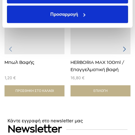
Προσαρμογή
Μπωλ Βαφής
HERBORIA MAX 100ml /
Επαγγελµατική βαφή
διαρκείας χωρίς αµµωνία
1,20
€
16,80
€
ΠΡΟΣΘΉΚΗ ΣΤΟ ΚΑΛΆΘΙ
ΕΠΙΛΟΓΉ
Κάντε εγγραφή στο newsletter μας
Newsletter