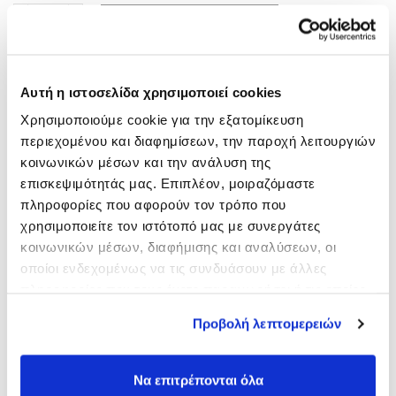
ΠΡΟΣΘΉΚΗ ΣΤΟ ΚΑΛΆΘΙ
Πρόσθεσε στα αγαπημένα
Αυτή η ιστοσελίδα χρησιμοποιεί cookies
SKU:
5205100029042
Χρησιμοποιούμε cookie για την εξατομίκευση
περιεχομένου και διαφημίσεων, την παροχή λειτουργιών
ΠΕΡΙΓΡΑΦΉ
κοινωνικών μέσων και την ανάλυση της
επισκεψιμότητάς μας. Επιπλέον, μοιραζόμαστε
Αυτό το ειδικό πινέλο κάνει την εφαρμογή της βαφής
πληροφορίες που αφορούν τον τρόπο που
μαλλιών πολύ εύκολη. Χρησιμοποιείτε στις ρίζες όταν
χρησιμοποιείτε τον ιστότοπό μας με συνεργάτες
χρειάζεται ή σε όλο το κεφάλι. Για ένα εύκολο, καθαρό και
κοινωνικών μέσων, διαφήμισης και αναλύσεων, οι
ευχάριστο βάψιμο των μαλλιών.
οποίοι ενδεχομένως να τις συνδυάσουν με άλλες
πληροφορίες που τους έχετε παραχωρήσει ή τις οποίες
έχουν συλλέξει σε σχέση με την από μέρους σας χρήση
Προβολή λεπτομερειών
των υπηρεσιών τους.
Μπορεί επίσης να σας ενδιαφέρει...
Να επιτρέπονται όλα