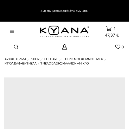
Δώρο Evozen HAIRSPRAY LIFT UP VERY STRONG HOLD 500ml με αγορές άνω των 60€
Δωρεάν μεταφορικά άνω των 48€!
1
47,37
€
0
ΑΡΧΙΚΉ ΣΕΛΊΔΑ
ESHOP
SELF CARE
ΕΞΟΠΛΙΣΜΟΣ ΚΟΜΜΩΤΗΡΙΟΥ
ΜΠΟΛ ΒΑΦΉΣ-ΠΙΝΈΛΑ
ΠΙΝΈΛΟ ΒΑΦΉΣ ΜΑΛΛΙΏΝ – ΜΙΚΡΌ