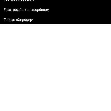
Επιστροφές και ακυρώσεις
Τρόποι πληρωμής
Εξυπηρέτηση πελατών:
2310 905080
| Μάρκου Μπότσαρη 118 | Θεσσαλονίκη,
Ελλάδα
Ώρες Καταστήματος: Δευτέρα: 09:00 - 16:00 Τρίτη: 09:00-
21:00 Τετάρτη: 09:00 - 15:00 Πέμπτη: 09:00 - 21:00
Παρασκευή: 09:00 - 21:00 Σάββατο: 09:00 - 15:00
Αρ. ΓΕΜΗ ΚΥΑΝΑ HELLAS AE: 58932204000
FOLLOW US