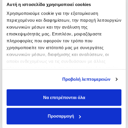
Αυτή η ιστοσελίδα χρησιμοποιεί cookies
Χρησιμοποιούμε cookie για την εξατομίκευση
περιεχομένου και διαφημίσεων, την παροχή λειτουργιών
LIFEBOX SHAMPOO HAIR
SHAMPOO HAIR TONIC
κοινωνικών μέσων και την ανάλυση της
TONIC FOR HAIR LOSS
FOR HAIR LOSS 250ml /
επισκεψιμότητάς μας. Επιπλέον, μοιραζόμαστε
1000ml / κατά της
κατά της τριχόπτωσης
40,50
€
13,50
€
πληροφορίες που αφορούν τον τρόπο που
τριχόπτωσης
χρησιμοποιείτε τον ιστότοπό μας με συνεργάτες
ΠΡΟΣΘΉΚΗ ΣΤΟ ΚΑΛΆΘΙ
ΠΡΟΣΘΉΚΗ ΣΤΟ ΚΑΛΆΘΙ
κοινωνικών μέσων, διαφήμισης και αναλύσεων, οι
οποίοι ενδεχομένως να τις συνδυάσουν με άλλες
πληροφορίες που τους έχετε παραχωρήσει ή τις οποίες
έχουν συλλέξει σε σχέση με την από μέρους σας χρήση
Προβολή λεπτομερειών
των υπηρεσιών τους.
Να επιτρέπονται όλα
Προσαρμογή