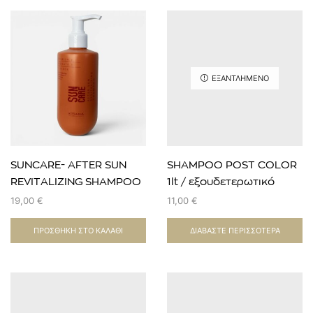
ΕΞΑΝΤΛΗΜΈΝΟ
SUNCARE- AFTER SUN
SHAMPOO POST COLOR
REVITALIZING SHAMPOO
1lt / εξουδετερωτικό
250 ml
βαφής
19,00
€
11,00
€
ΠΡΟΣΘΉΚΗ ΣΤΟ ΚΑΛΆΘΙ
ΔΙΑΒΆΣΤΕ ΠΕΡΙΣΣΌΤΕΡΑ