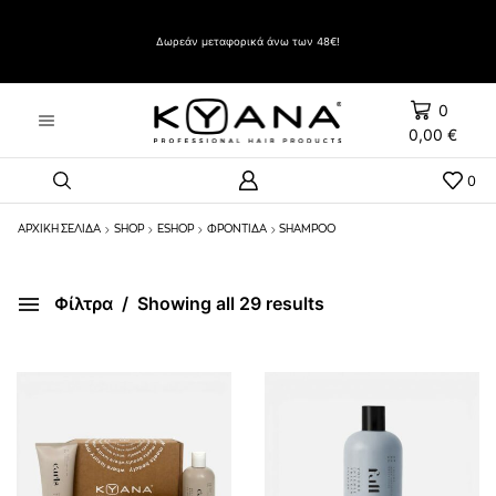
Δώρο Evozen HAIRSPRAY LIFT UP VERY STRONG HOLD 500ml με αγορές άνω των 60€
Δωρεάν μεταφορικά άνω των 48€!
0
0,00
€
0
ΑΡΧΙΚΉ ΣΕΛΊΔΑ
SHOP
ESHOP
ΦΡΟΝΤΙΔΑ
SHAMPOO
Φίλτρα
Showing all 29 results