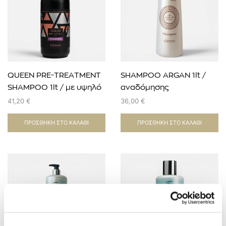
QUEEN PRE-TREATMENT
SHAMPOO ARGAN 1lt /
SHAMPOO 1lt / με υψηλό
αναδόμησης
PH
41,20
€
36,00
€
ΠΡΟΣΘΉΚΗ ΣΤΟ ΚΑΛΆΘΙ
ΠΡΟΣΘΉΚΗ ΣΤΟ ΚΑΛΆΘΙ