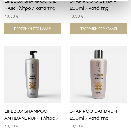
LIFEBOX SHAMPOO OILY
SHAMPOO OILY HAIR
HAIR 1 λίτρο / κατά της
250ml / κατά της
λιπαρότητας
λιπαρότητας
40,50
€
13,50
€
ΠΡΟΣΘΉΚΗ ΣΤΟ ΚΑΛΆΘΙ
ΠΡΟΣΘΉΚΗ ΣΤΟ ΚΑΛΆΘΙ
LIFEBOX SHAMPOO
SHAMPOO DANDRUFF
ANTIDANDRUFF 1 λίτρο /
250ml / κατά της
κατά της πιτυρίδας-
πιτυρίδας-ξηροδερμίας
40,50
€
13,50
€