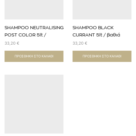
SHAMPOO NEUTRALISING
SHAMPOO BLACK
POST COLOR 5lt /
CURRANT 5lt / βαθιά
εξουδετερωτικό βαφής
ενυδάτωση
33,20
€
33,20
€
ΠΡΟΣΘΉΚΗ ΣΤΟ ΚΑΛΆΘΙ
ΠΡΟΣΘΉΚΗ ΣΤΟ ΚΑΛΆΘΙ