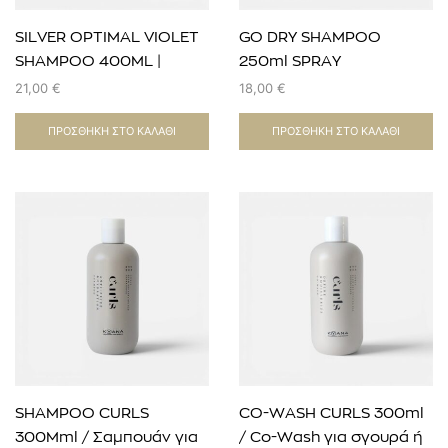
SILVER OPTIMAL VIOLET
GO DRY SHAMPOO
SHAMPOO 400ΜL |
250ml SPRAY
EVOZEN
CARE,BLOW DRY &
21,00
€
18,00
€
STYLING EVOZEN
ΠΡΟΣΘΉΚΗ ΣΤΟ ΚΑΛΆΘΙ
ΠΡΟΣΘΉΚΗ ΣΤΟ ΚΑΛΆΘΙ
SHAMPOO CURLS
CO-WASH CURLS 300ml
300Mml / Σαμπουάν για
/ Co-Wash για σγουρά ή