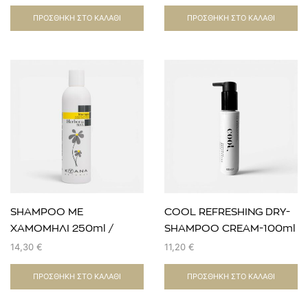
ξηροδερμίας
ΠΡΟΣΘΉΚΗ ΣΤΟ ΚΑΛΆΘΙ
ΠΡΟΣΘΉΚΗ ΣΤΟ ΚΑΛΆΘΙ
SHAMPOO ΜΕ
COOL REFRESHING DRY-
ΧΑΜΟΜΗΛΙ 250ml /
SHAMPOO CREAM-100ml
τόνωση ξανθού
14,30
€
11,20
€
χρώματος
ΠΡΟΣΘΉΚΗ ΣΤΟ ΚΑΛΆΘΙ
ΠΡΟΣΘΉΚΗ ΣΤΟ ΚΑΛΆΘΙ