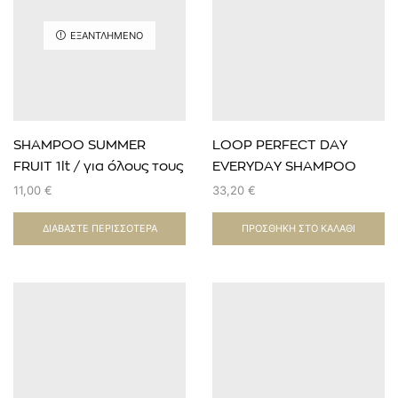
ΕΞΑΝΤΛΗΜΈΝΟ
SHAMPOO SUMMER
LOOP PERFECT DAY
FRUIT 1lt / για όλους τους
EVERYDAY SHAMPOO
τύπους
EVOZEN 5lt / για όλους
11,00
€
33,20
€
τους τύπους
ΔΙΑΒΆΣΤΕ ΠΕΡΙΣΣΌΤΕΡΑ
ΠΡΟΣΘΉΚΗ ΣΤΟ ΚΑΛΆΘΙ