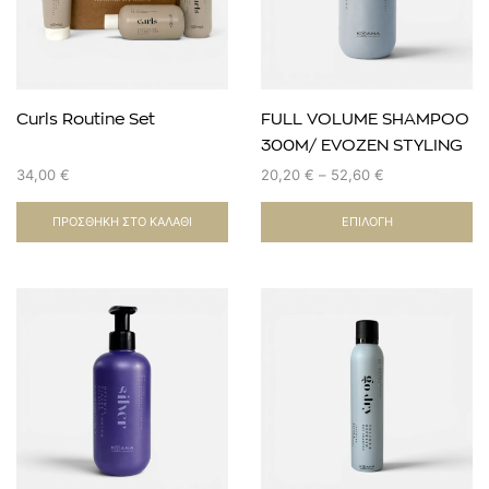
Curls Routine Set
FULL VOLUME SHAMPOO
300Μ/ EVOZEN STYLING
& BLOW DRY
34,00
€
20,20
€
–
52,60
€
ΠΡΟΣΘΉΚΗ ΣΤΟ ΚΑΛΆΘΙ
ΕΠΙΛΟΓΉ