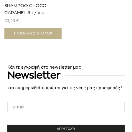
SHAMPOO CHOCO
CARAMEL 5lt / για
βαμμένα μαλλιά
33,20
€
ΠΡΟΣΘΉΚΗ ΣΤΟ ΚΑΛΆΘΙ
Κάντε εγγραφή στο newsletter μας
Newsletter
και ενημερωθείτε πρώτοι για τις νέες μας προσφορές !
Please
leave
this