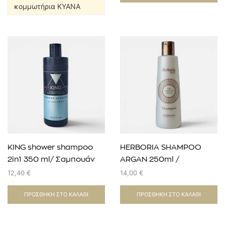
κομμωτήρια KYANA
KING shower shampoo
HERBORIA SHAMPOO
2in1 350 ml/ Σαμπουάν
ARGAN 250ml /
και αφρόλουτρο 2 σε 1
αναδόμησης
12,40
€
14,00
€
ΠΡΟΣΘΉΚΗ ΣΤΟ ΚΑΛΆΘΙ
ΠΡΟΣΘΉΚΗ ΣΤΟ ΚΑΛΆΘΙ