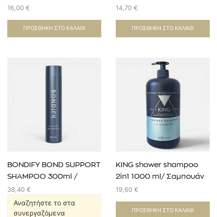
σγουρά ή κυματιστά
κυματιστά μαλλιά
16,00
€
14,70
€
μαλλιά
ΠΡΟΣΘΉΚΗ ΣΤΟ ΚΑΛΆΘΙ
ΠΡΟΣΘΉΚΗ ΣΤΟ ΚΑΛΆΘΙ
BONDIFY BOND SUPPORT
KING shower shampoo
SHAMPOO 300ml /
2in1 1000 ml/ Σαμπουάν
Σαμπουάν εντατικής
και αφρόλουτρο 2 σε 1
38,40
€
19,60
€
αποκατάστασης με
Αναζητήστε το στα
ΠΡΟΣΘΉΚΗ ΣΤΟ ΚΑΛΆΘΙ
ενίσχυση δεσμών
συνεργαζόμενα