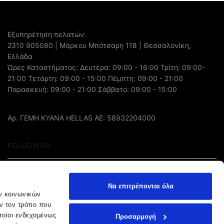
Εξυπηρέτηση πελατών:
2310 905080
| Μάρκου Μπότσαρη 118 | Θεσσαλονίκη,
Ελλάδα
Ώρες Καταστήματος: Δευτέρα: 09:00 - 16:00 Τρίτη: 09:00-
21:00 Τετάρτη: 09:00 - 15:00 Πέμπτη: 09:00 - 21:00
Παρασκευή: 09:00 - 21:00 Σάββατο: 09:00 - 15:00
Αρ. ΓΕΜΗ ΚΥΑΝΑ HELLAS AE: 58932204000
FOLLOW US
Να επιτρέπονται όλα
ών κοινωνικών
ν τον τρόπο που
ποίοι ενδεχομένως
Προσαρμογή