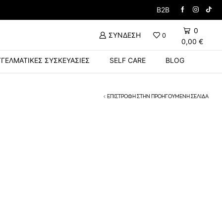
Δώρο Βούρτσα με την α
B2B
0
ΣΎΝΔΕΣΗ
0
0,00
€
ΓΕΛΜΑΤΙΚΈΣ ΣΥΣΚΕΥΑΣΊΕΣ
SELF CARE
BLOG
ΕΠΙΣΤΡΟΦΉ ΣΤΗΝ ΠΡΟΗΓΟΎΜΕΝΗ ΣΕΛΊΔΑ