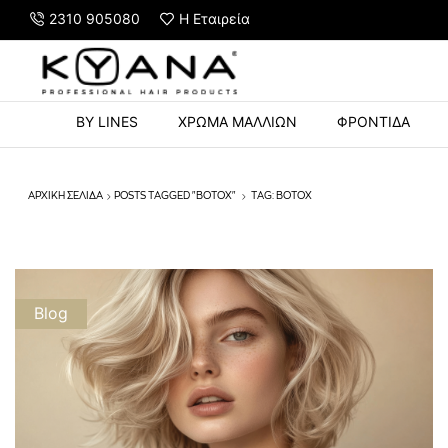
2310 905080
Η Εταιρεία
Y STRONG HOLD 500ml με αγορές άνω των 60€
BY LINES
ΧΡΩΜΑ ΜΑΛΛΙΩΝ
ΦΡΟΝΤΙΔΑ
ΑΡΧΙΚΉ ΣΕΛΊΔΑ
POSTS TAGGED "BOTOX"
TAG: BOTOX
Blog