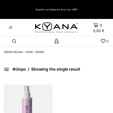
Δώρο Evozen HAIRSPRAY LIFT UP VERY STRONG HOLD 500ml με αγορές άνω των 60€
Δωρεάν μεταφορικά άνω των 48€!
0
0,00
€
0
ΑΡΧΙΚΉ ΣΕΛΊΔΑ
SHOP
200ML
Φίλτρα
Showing the single result