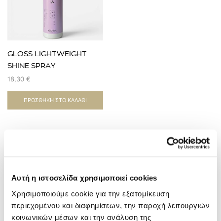
GLOSS LIGHTWEIGHT
SHINE SPRAY
18,30
€
ΠΡΟΣΘΉΚΗ ΣΤΟ ΚΑΛΆΘΙ
Κάντε εγγραφή στο newsletter μας
Newsletter
Αυτή η ιστοσελίδα χρησιμοποιεί cookies
και ενημερωθείτε πρώτοι για τις νέες μας προσφορές !
Χρησιμοποιούμε cookie για την εξατομίκευση
περιεχομένου και διαφημίσεων, την παροχή λειτουργιών
κοινωνικών μέσων και την ανάλυση της